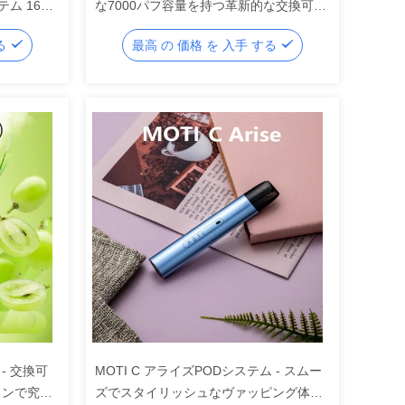
ム 16ml
な7000パフ容量を持つ革新的な交換可能
イ
なポッドデバイス
する
最高 の 価格 を 入手 する
パフ
 - 交換可
MOTI C アライズPODシステム - スムー
インで究極
ズでスタイリッシュなヴァッピング体験