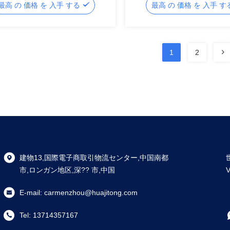
最高 の 価格 を 入手 する
最高 の 価格 を 入手 
1
2
建物13,国際電子商取引物流センター,中国南都
市,ロンガン地区,深?? 市,中国
E-mail:
carmenzhou@huajitong.com
Tel:
13714357167