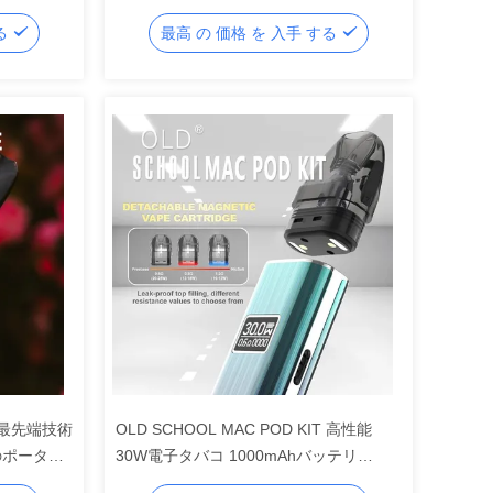
のための究極のスタートキット
する
最高 の 価格 を 入手 する
 - 最先端技術
OLD SCHOOL MAC POD KIT 高性能
のポータブ
30W電子タバコ 1000mAhバッテリ
ョン
ー,LEDディスプレイ,0.6Ω-1.2Ω メッシュ