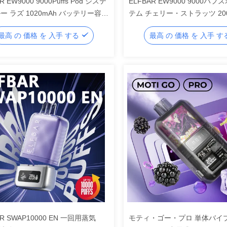
R EW9000 9000Puffs Pod システ
ELFBAR EW9000 9000パ
ー ラズ 1020mAh バッテリー容量
テム チェリー・ストラッツ 20
88 X 22 X 27mm
テリー容量
最高 の 価格 を 入手 する
最高 の 価格 を 入手 
AR SWAP10000 EN 一回用蒸気
モティ・ゴー・プロ 単体バイ