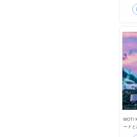
使い捨
MOTI
ードと
vape