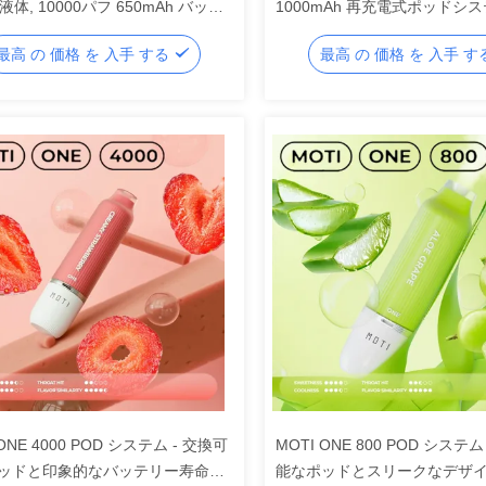
E液体, 10000パフ 650mAh バッテ
1000mAh 再充電式ポッドシステ
50mg/mL ニコチン取り外すバッテ
容量,ダブル 1.2Ω メッシュコ
最高 の 価格 を 入手 する
最高 の 価格 を 入手 
デザイン
ル,12W/20W出力,最大12000
 ONE 4000 POD システム - 交換可
MOTI ONE 800 POD システム
ッドと印象的なバッテリー寿命で
能なポッドとスリークなデザ