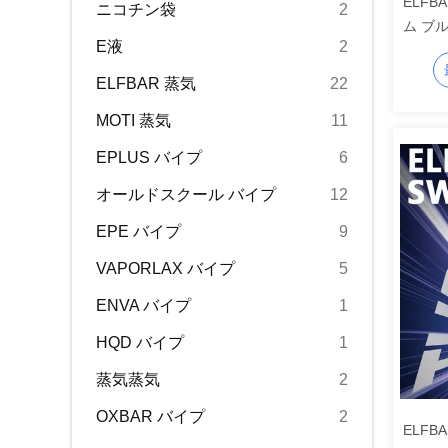
ELFBA
ニコチン袋
2
ム ブル
E液
2
キットと 
ELFBAR 蒸気
22
MOTI 蒸気
11
EPLUS バイプ
6
オールドスクール バイプ
12
EPE バイプ
9
VAPORLAX バイプ
5
ENVA バイプ
1
HQD バイプ
1
蒸気蒸気
2
OXBAR バイプ
2
ELFB