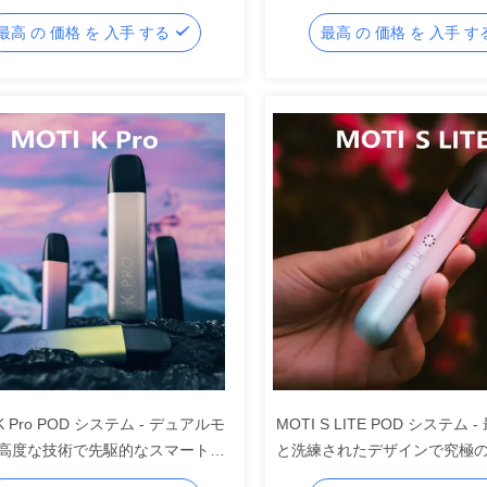
てのvapeを再定義する
の味のソリューション
最高 の 価格 を 入手 する
最高 の 価格 を 入手 
 K Pro POD システム - デュアルモ
MOTI S LITE POD システム
高度な技術で先駆的なスマート・
と洗練されたデザインで究極
ル・ヴァーピングソリューシ