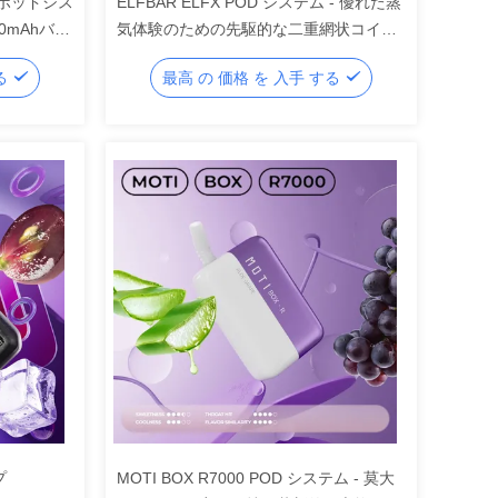
フスポッドシス
ELFBAR ELFX POD システム - 優れた蒸
0mAhバッ
気体験のための先駆的な二重網状コイル
技術
する
最高 の 価格 を 入手 する
プ
MOTI BOX R7000 POD システム - 莫大