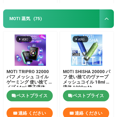
MOTI 蒸気
(75)
MOTI TRIPRO 32000
MOTI SHISHA 20000 パ
パフ メッシュ コイル
フ 使い捨てのヴァープ
ゲーミング 使い捨て バ
メッシュコイル 18ml E
イプ 14ml 電子液体
液体 1000mAh
650mAh 50mg ニコチ
20mg/mL ニコチンタイ
ベストプライス
ベストプライス
ン
プC
連絡 ください
連絡 ください