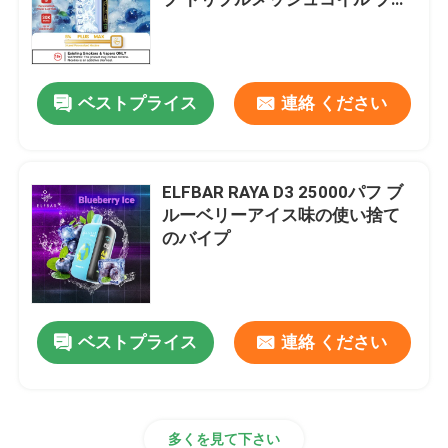
ーベリー アイス味
MOTI 蒸気
ベストプライス
連絡 ください
GEEKBAR バイアス
OXBAR バイプ
ELFBAR RAYA D3 25000パフ ブ
ルーベリーアイス味の使い捨て
のバイプ
Uwell Vape
ピークバー 蒸気
ベストプライス
連絡 ください
蒸気蒸気
HQD バイプ
多くを見て下さい