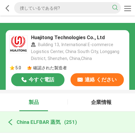
Huajitong Technologies Co., Ltd
Building 13, International E-commerce
Logistics Center, China South City, Longgang
District, Shenzhen, China,China
5.0
確認された製造者
今すぐ電話
連絡 ください
製品
企業情報
China ELFBAR 蒸気
(251)