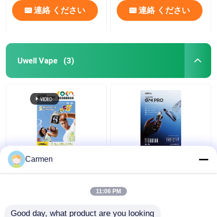
連絡 ください
連絡 ください
Uwell Vape
(3)
UWELL G4 PRO KOKO
UWELL G4 PRO 高性能
Carmen
高性能35W電子タバ
35W 電子タバコ、
コ、2000mAhバッテリ
1800mAh バッテリー、
ー、LEDディスプレ
LEDディスプレイ、
11:06 PM
イ、0.4Ω-1.2Ωメッシュ
0.4Ω-1.2Ω メッシュコ
ベストプライス
ベストプライス
コイル搭載、カスタマ
イル搭載、カスタマイ
Good day, what product are you looking 
イズ可能なVAPE体験の
ズ可能なVAPE体験のた