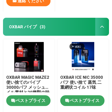
連絡 ください
OXBAR バイプ
(3)
OXBAR MAGIC MAZE2
OXBAR ICE NIC 35000
使い捨てのバイプ
パフ 使い捨て 蒸気 二
30000パフ メッシュコ
重網状コイル 17味
イル素材と20種類の味
90*53*23mmサイズ
ベストプライス
ベストプライス