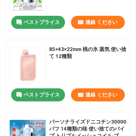
企業情報
ベストプライス
連絡 ください
会社案内
85×43×22mm 桃の氷 蒸気 使い捨
品質管理
て 12種類
お問い合わせ
見積依頼
ベストプライス
連絡 ください
ボゾル・ワップ
パーソナライズドニコチン30000
パフ 14種類の味 使い捨てのバイ
ELFBAR 蒸気
プ トリプルメッシュコイル ブル