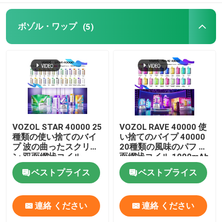
ボゾル・ワップ
(5)
VOZOL STAR 40000 25
VOZOL RAVE 40000 使
種類の使い捨てのバイ
い捨てのバイプ 40000
プ 波の曲ったスクリー
20種類の風味のパフ 双
ン 双面網状コイル
面網状コイル 1000mAh
1000mAh充電電池
充電電池
ベストプライス
ベストプライス
連絡 ください
連絡 ください