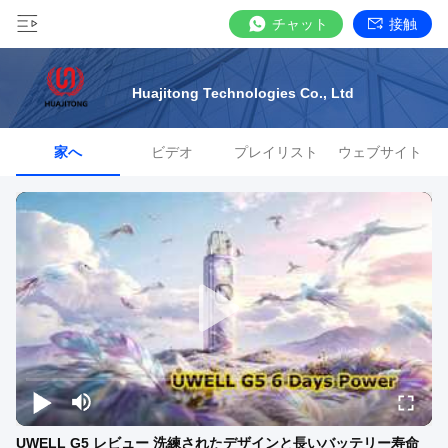
チャット
接触
Huajitong Technologies Co., Ltd
家へ
ビデオ
プレイリスト
ウェブサイト
UWELL G5 レビュー 洗練されたデザインと長いバッテリー寿命