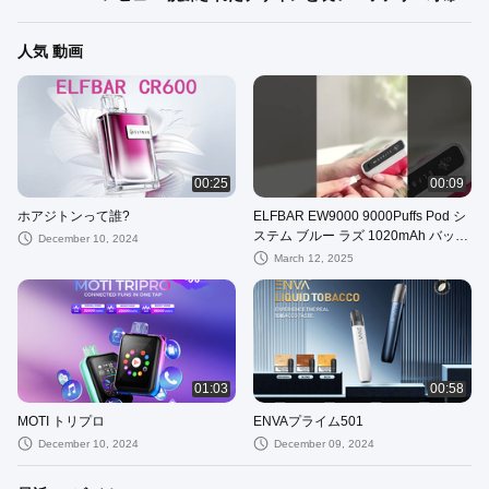
人気 動画
00:25
00:09
ホアジトンって誰?
ELFBAR EW9000 9000Puffs Pod シ
ステム ブルー ラズ 1020mAh バッテ
December 10, 2024
リー容量キットと 88 X 22 X 27mm
March 12, 2025
01:03
00:58
MOTI トリプロ
ENVAプライム501
December 10, 2024
December 09, 2024