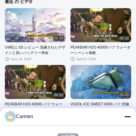
最近 の ビデオ
00:30
00:32
UWELL G5 レビュー 洗練されたデザ
PEAKBAR H2O 40000パフ ウォータ
インと長いバッテリー寿命
ーシーシャ体験
June 15, 2026
April 07, 2026
00:32
00:45
PEAKBAR H2O 40000 パフ ウォー
VOZOL ICE SWEET 0000 パフ 究極
ター シーシャ
のコントロール
Carmen
April 07, 2026
March 25, 2026
その他のビデオ