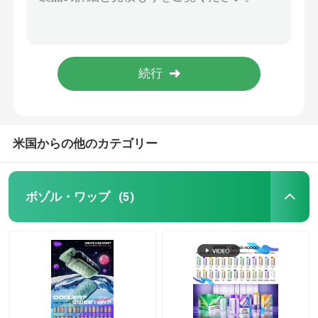
使い捨てのバイプ - メッシュコイル,600パフ,2mlのE液体,20mgのニコチン,便利な靴紐バイプ,ストロベリーキウイ
ELFBAR CR600 パフ 使い捨てのバップ メッシュ コイル 2ml 電子液体 20mg ニコチン ストロベリー ラズベリー
MOTI 蒸気
20mg ニコチン シューズネス トリプル マンゴ 使い捨て バイプ メッシュ コイル 600 プフ 2ml 電子液体
USA ミックス 600パフ 使い捨てのバイプ 2ml E 液体バイプ 20mg ニコチン 靴紐バイプ
GEEKBAR バイアス
一回用 600パフ 水瓜 アイス バイプペン 2ml 電子液体 20mg ニコチン 靴紐 バイプ
OXBAR バイプ
米国からの他のカテゴリー
Uwell Vape
ボゾル・ワップ
(5)
ピークバー 蒸気
蒸気蒸気
HQD バイプ