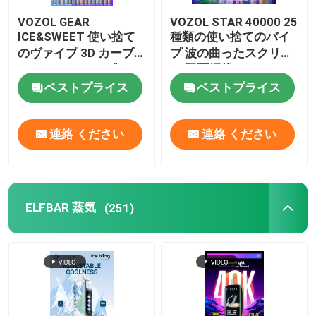
VOZOL GEAR
VOZOL STAR 40000 25
EPLUS バイプ
ICE&SWEET 使い捨て
種類の使い捨てのバイ
のヴァイプ 3D カーブ
プ 波の曲ったスクリー
スクリーン,トリプルメ
ン 双面網状コイル
オールドスクール バイプ
ッシュコイル,1100mAh
1000mAh充電電池
ベストプライス
ベストプライス
リチャージ可能なバッ
テリー
EPE バイプ
連絡 ください
連絡 ください
VAPORLAX バイプ
ELFBAR 蒸気
(251)
ENVA バイプ
OKK バイプ