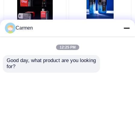
Carmen
OXBAR MAGIC MAZE2
OXBAR ICE NIC 35000
使い捨てのバイプ
パフ 使い捨て 蒸気 二
30000パフ メッシュコ
重網状コイル 17味
12:25 PM
イル素材と20種類の味
90*53*23mmサイズ
ベストプライス
ベストプライス
Good day, what product are you looking 
for?
連絡 ください
連絡 ください
多くを見て下さい
Desktop Site
ホーム
企業情報
連絡 ください
地図
プライバシーポリシー