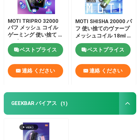
MOTI TRIPRO 32000
MOTI SHISHA 20000 パ
パフ メッシュ コイル
フ 使い捨てのヴァープ
ゲーミング 使い捨て バ
メッシュコイル 18ml E
イプ 14ml 電子液体
液体 1000mAh
650mAh 50mg ニコチ
ベストプライス
ベストプライス
20mg/mL ニコチンタイ
ン
プC
連絡 ください
連絡 ください
GEEKBAR バイアス
(1)