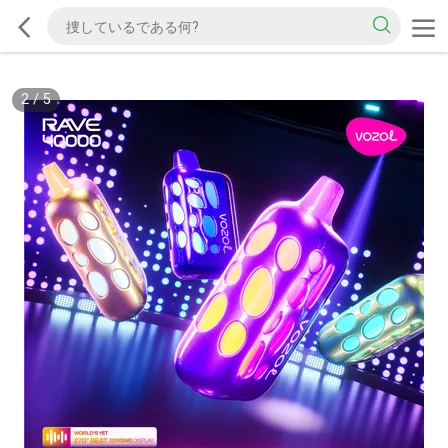
2
/
5