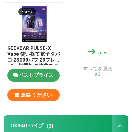
MOTI 蒸気
GEEKBAR バイアス
GEEKBAR PULSE-X
view
OXBAR バイプ
Vape 使い捨て電子タバ
コ 25000パフ 20フレー
バー 世界初の湾曲スク
すべてを見る
Uwell Vape
リーン
all
ベストプライス
ピークバー 蒸気
連絡 ください
蒸気蒸気
OXBAR バイプ
(3)
HQD バイプ