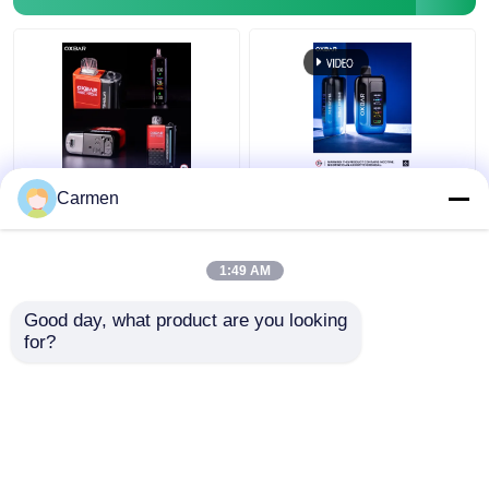
EPLUS バイプ
オールドスクール バイプ
EPE バイプ
OXBAR MAGIC MAZE2
OXBAR ICE NIC 35000
Carmen
使い捨てのバイプ
パフ 使い捨て 蒸気 二
30000パフ メッシュコ
重網状コイル 17味
VAPORLAX バイプ
イル素材と20種類の味
1:49 AM
90*53*23mmサイズ
ベストプライス
ベストプライス
Good day, what product are you looking 
ENVA バイプ
for?
連絡 ください
連絡 ください
OKK バイプ
多くを見て下さい