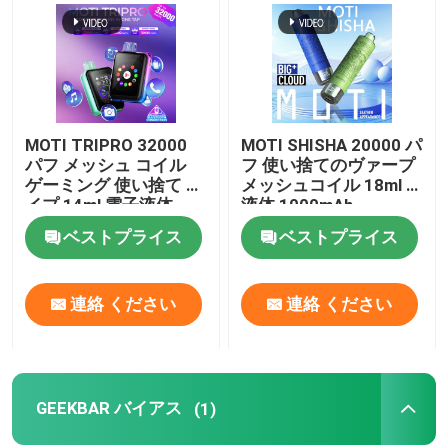
企業情報
会社案内
MOTI TRIPRO 32000
MOTI SHISHA 20000 パ
パフ メッシュ コイル
フ 使い捨てのヴァープ
品質管理
ゲーミング 使い捨て バ
メッシュコイル 18ml E
イプ 14ml 電子液体
液体 1000mAh
650mAh 50mg ニコチ
20mg/mL ニコチンタイ
ベストプライス
ベストプライス
ン
プC
お問い合わせ
連絡 ください
連絡 ください
見積依頼
ボゾル・ワップ
GEEKBAR バイアス
(1)
ELFBAR 蒸気