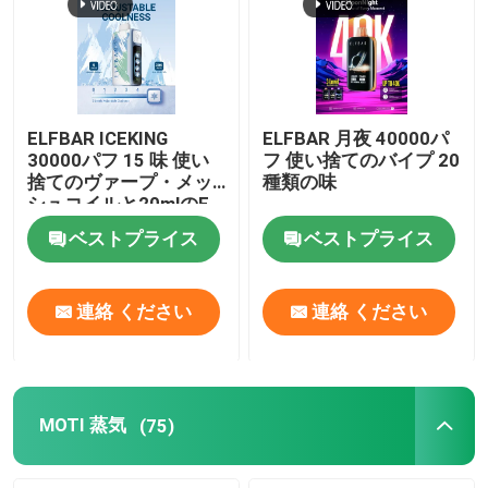
ELFBAR ICEKING
ELFBAR 月夜 40000パ
30000パフ 15 味 使い
フ 使い捨てのバイプ 20
捨てのヴァープ・メッ
種類の味
シュコイルと20mlのE
液体容量
ベストプライス
ベストプライス
連絡 ください
連絡 ください
ホーム
製品
MOTI 蒸気
(75)
ビデオ