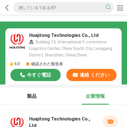
Huajitong Technologies Co., Ltd
Building 13, International E-commerce
Logistics Center, China South City, Longgang
District, Shenzhen, China,China
5.0
確認された製造者
今すぐ電話
連絡 ください
製品
企業情報
Huajitong Technologies Co.,
Ltd