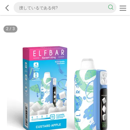
2
/
3