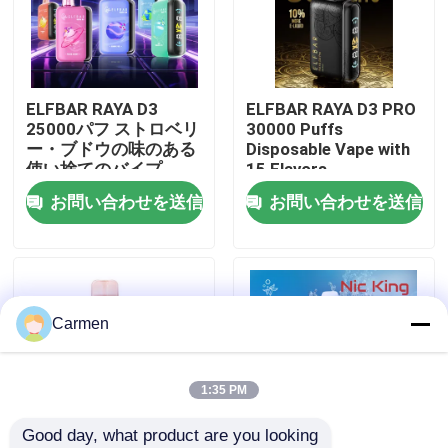
企業情報
ELFBAR RAYA D3
ELFBAR RAYA D3 PRO
会社案内
25000パフ ストロベリ
30000 Puffs
ー・ブドウの味のある
Disposable Vape with
使い捨てのバイプ
15 Flavors
品質管理
お問い合わせを送信
お問い合わせを送信
お問い合わせ
見積依頼
Carmen
ボゾル・ワップ
1:35 PM
Good day, what product are you looking 
ELFBAR 蒸気