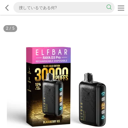
2
/
5