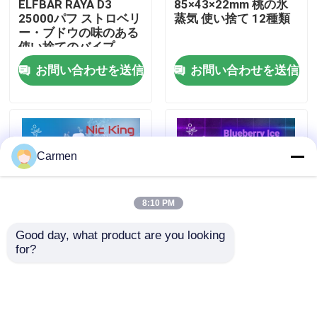
ELFBAR RAYA D3
85×43×22mm 桃の氷
25000パフ ストロベリ
蒸気 使い捨て 12種類
ー・ブドウの味のある
企業情報
使い捨てのバイプ
お問い合わせを送信
お問い合わせを送信
会社案内
品質管理
Carmen
お問い合わせ
8:10 PM
見積依頼
Good day, what product are you looking 
for?
パーソナライズドニコ
ELFBAR RAYA D3
ボゾル・ワップ
チン30000パフ 14種
25000パフ ブルーベリ
類の味 使い捨てのバイ
ーアイス味の使い捨て
プ トリプルメッシュコ
のバイプ
イル ブルーベリー ア
ELFBAR 蒸気