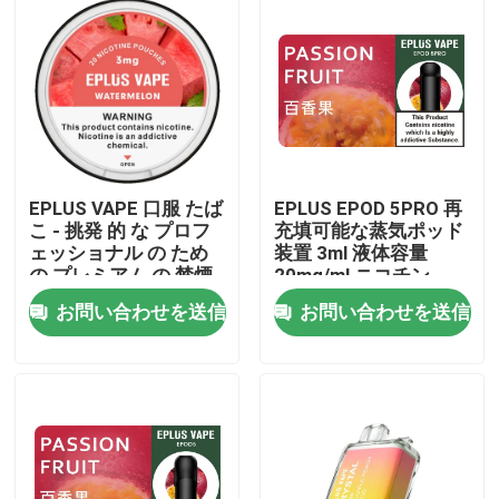
EPLUS VAPE 口服 たば
EPLUS EPOD 5PRO 再
こ - 挑発 的 な プロフ
充填可能な蒸気ポッド
ェッショナル の ため
装置 3ml 液体容量
の プレミアム の 禁煙
20mg/ml ニコチン
ソリューション
お問い合わせを送信
お問い合わせを送信
ホーム
製品
ビデオ