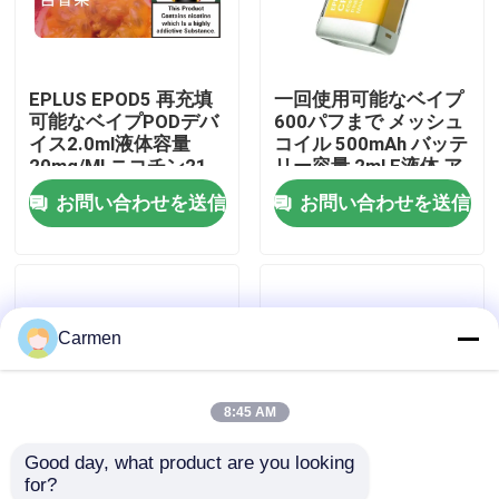
企業情報
EPLUS EPOD5 再充填
一回使用可能なベイプ
可能なベイプPODデバ
600パフまで メッシュ
会社案内
イス2.0ml液体容量
コイル 500mAh バッテ
20mg/Ml ニコチン21
リー容量 2ml E液体 ア
味のオプション
ナナス 桃 マンゴー
お問い合わせを送信
お問い合わせを送信
品質管理
お問い合わせ
Carmen
見積依頼
8:45 AM
ボゾル・ワップ
Good day, what product are you looking 
for?
ELFBAR 蒸気
一回使用可能なベイプ
一回使用可能な蒸気剤