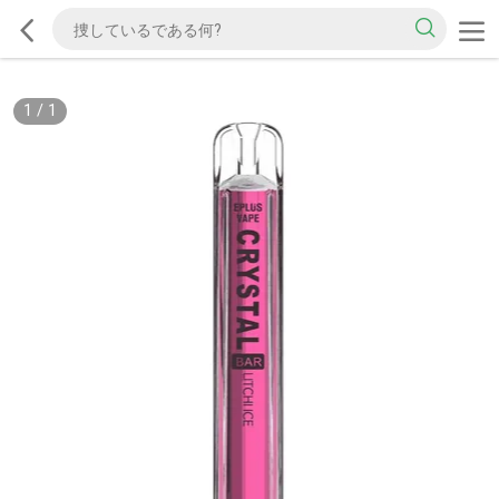
1
/
1