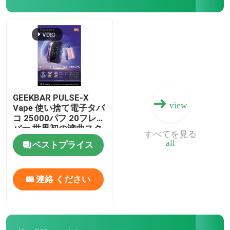
EPLUS バイプ
オールドスクール バイプ
EPE バイプ
GEEKBAR PULSE-X
view
Vape 使い捨て電子タバ
コ 25000パフ 20フレー
VAPORLAX バイプ
バー 世界初の湾曲スク
すべてを見る
リーン
all
ベストプライス
ENVA バイプ
連絡 ください
OKK バイプ