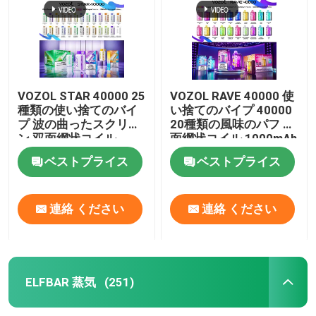
VOZOL STAR 40000 25
VOZOL RAVE 40000 使
種類の使い捨てのバイ
い捨てのバイプ 40000
プ 波の曲ったスクリー
20種類の風味のパフ 双
ン 双面網状コイル
面網状コイル 1000mAh
1000mAh充電電池
充電電池
ベストプライス
ベストプライス
連絡 ください
連絡 ください
ホーム
製品
ELFBAR 蒸気
(251)
ビデオ