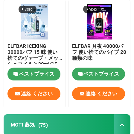
企業情報
会社案内
ELFBAR ICEKING
ELFBAR 月夜 40000パ
30000パフ 15 味 使い
フ 使い捨てのバイプ 20
品質管理
捨てのヴァープ・メッ
種類の味
シュコイルと20mlのE
液体容量
ベストプライス
ベストプライス
お問い合わせ
見積依頼
連絡 ください
連絡 ください
ボゾル・ワップ
MOTI 蒸気
(75)
ELFBAR 蒸気