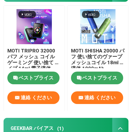
MOTI 蒸気
GEEKBAR バイアス
MOTI TRIPRO 32000
MOTI SHISHA 20000 パ
OXBAR バイプ
パフ メッシュ コイル
フ 使い捨てのヴァープ
ゲーミング 使い捨て バ
メッシュコイル 18ml E
イプ 14ml 電子液体
液体 1000mAh
Uwell Vape
650mAh 50mg ニコチ
20mg/mL ニコチンタイ
ベストプライス
ベストプライス
ン
プC
ピークバー 蒸気
連絡 ください
連絡 ください
蒸気蒸気
HQD バイプ
GEEKBAR バイアス
(1)