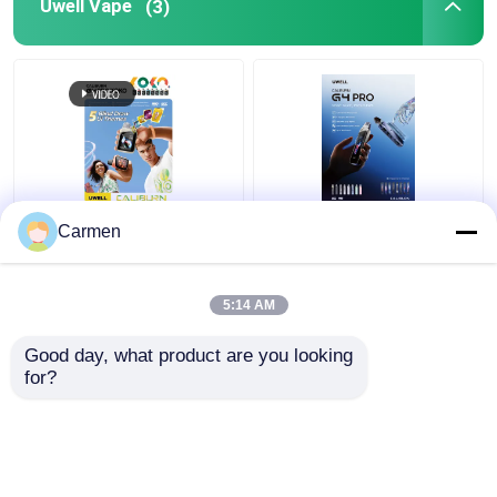
Uwell Vape
(3)
UWELL G4 PRO KOKO
UWELL G4 PRO 高性能
Carmen
高性能35W電子タバ
35W 電子タバコ、
コ、2000mAhバッテリ
1800mAh バッテリー、
ー、LEDディスプレ
LEDディスプレイ、
5:14 AM
イ、0.4Ω-1.2Ωメッシュ
0.4Ω-1.2Ω メッシュコ
ベストプライス
ベストプライス
コイル搭載、カスタマ
イル搭載、カスタマイ
Good day, what product are you looking 
イズ可能なVAPE体験の
ズ可能なVAPE体験のた
for?
ための8つのフレーバー
めの8つのフレーバー
連絡 ください
連絡 ください
(FDA/INT)
(FDA/INT)