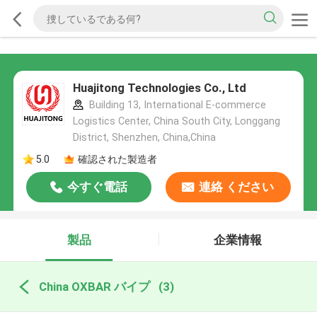
Huajitong Technologies Co., Ltd
Building 13, International E-commerce
Logistics Center, China South City, Longgang
District, Shenzhen, China,China
5.0
確認された製造者
今すぐ電話
連絡 ください
製品
企業情報
China OXBAR バイプ
(3)