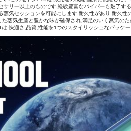
クセサリー以上のものです.経験豊富なバイパーも魅了す
蒸気セッションを可能にします.耐久性があり 耐久性のある
した蒸気生産と豊かな味が確保され,満足のいく蒸気のた
OD KITは 快適さ,品質,性能を1つのスタイリッシュな