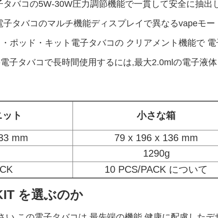
 KIT電子タバコの5W-30W圧力調節機能で一貫して安全に抽
D KIT電子タバコのマルチ機能ディスプレイで異なるvape
・ポッド・キット電子タバコの クリアメント機能で 
D KITの電子タバコで長時間使用するには,最大2.0mlの電子
ニット
小さな箱
133 mm
79 x 196 x 136 mm
1290g
ACK
10 PCS/PACK について
 KIT を選ぶのか
選択してください.この電子タバコは,最先端の機能,健康に配慮