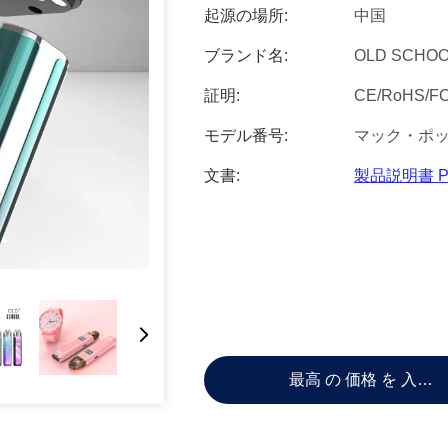
起源の場所:
中国
ブランド名:
OLD SCHO
証明:
CE/RoHS/F
モデル番号:
マック・ポ
文書:
製品説明書 P
最高 の 価格 を 入手