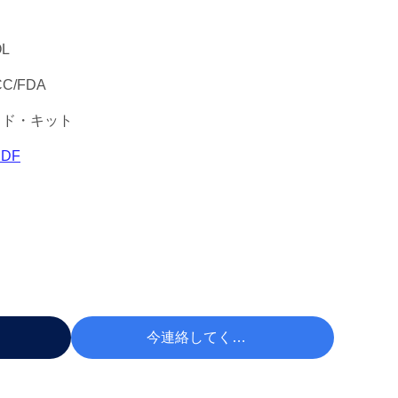
OL
CC/FDA
ッド・キット
DF
 する
今連絡してください