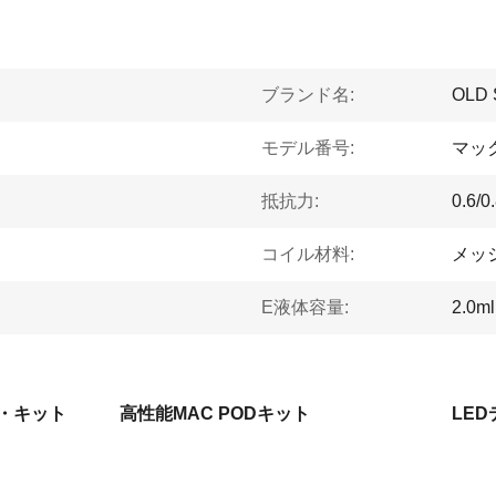
ブランド名:
OLD
モデル番号:
マッ
抵抗力:
0.6/0
コイル材料:
メッ
E液体容量:
2.0ml
ド・キット
高性能MAC PODキット
LED