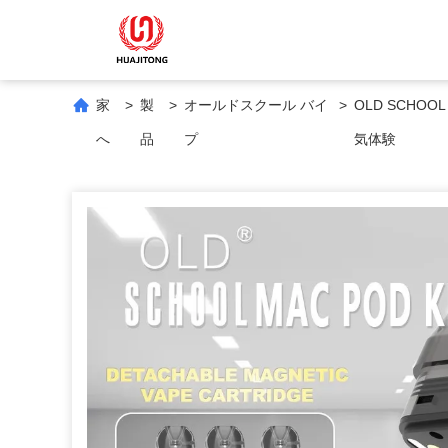
家
>
製
>
オールドスクール バイ
>
OLD SCHO
へ
品
プ
気体験