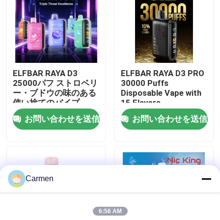
企業情報
会社案内
ELFBAR RAYA D3
ELFBAR RAYA D3 PRO
25000パフ ストロベリ
30000 Puffs
品質管理
ー・ブドウの味のある
Disposable Vape with
使い捨てのバイプ
15 Flavors
お問い合わせを送信
お問い合わせを送信
お問い合わせ
見積依頼
Carmen
ボゾル・ワップ
6:56 AM
ELFBAR 蒸気