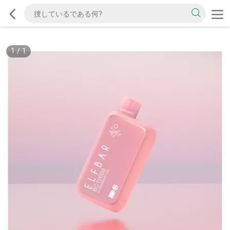
1
/
1