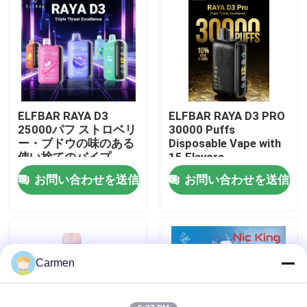
企業情報
会社案内
ELFBAR RAYA D3
ELFBAR RAYA D3 PRO
品質管理
25000パフ ストロベリ
30000 Puffs
ー・ブドウの味のある
Disposable Vape with
使い捨てのバイプ
15 Flavors
お問い合わせ
お問い合わせを送信
お問い合わせを送信
見積依頼
ボゾル・ワップ
Carmen
ELFBAR 蒸気