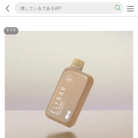
1
/
1