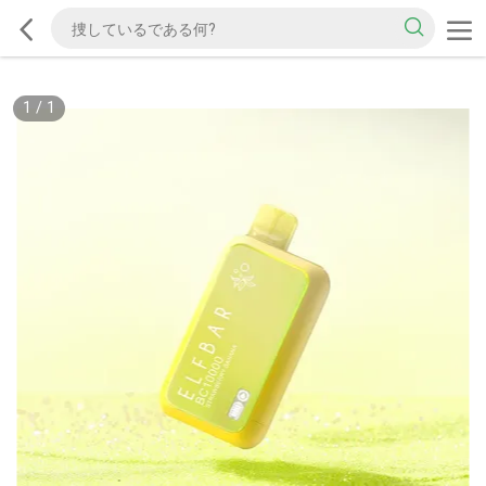
1
/
1