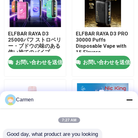
企業情報
ELFBAR RAYA D3
ELFBAR RAYA D3 PRO
会社案内
25000パフ ストロベリ
30000 Puffs
ー・ブドウの味のある
Disposable Vape with
使い捨てのバイプ
15 Flavors
品質管理
お問い合わせを送信
お問い合わせを送信
お問い合わせ
見積依頼
Carmen
ボゾル・ワップ
7:27 AM
Good day, what product are you looking 
ELFBAR 蒸気