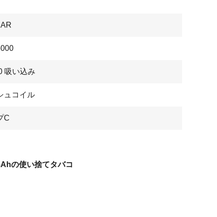
BAR
000
00 吸い込み
シュコイル
プC
0mAhの使い捨てタバコ