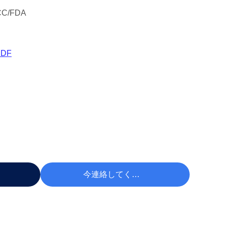
CC/FDA
DF
 する
今連絡してください