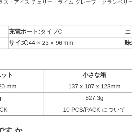
ラズ・アイス チェリー・ライム グレープ・クランベリ
充電ポート:
タイプC
ニ
サイズ:
44 × 23 × 96
mm
味
ニット
小さな箱
120 mm
137 x 107 x 123mm
g
827.3g
ACK
10 PCS/PACK について
です か