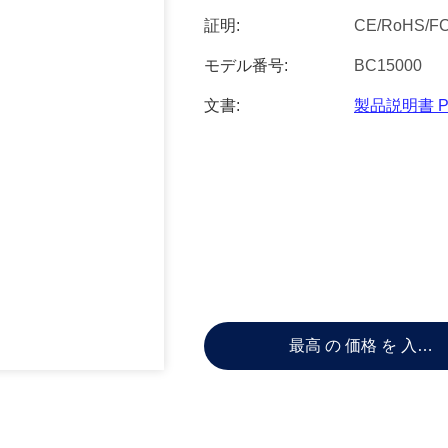
証明:
CE/RoHS/F
モデル番号:
BC15000
文書:
製品説明書 P
最高 の 価格 を 入手