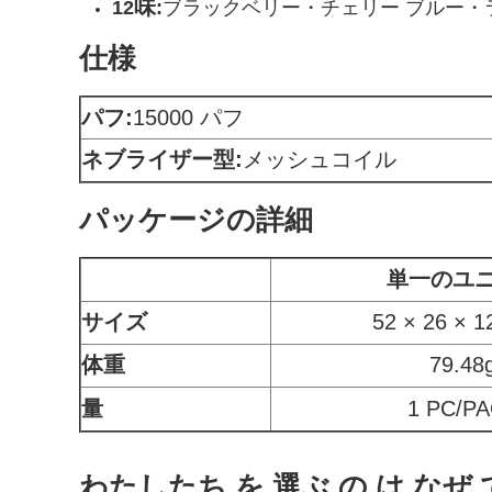
味
12
:
ブラックベリー・チェリー ブルー・
仕様
パフ:
15000 パフ
ネブライザー型:
メッシュコイル
パッケージの詳細
単一のユ
サイズ
52 × 26 × 
体重
79.48
量
1 PC/P
わたしたち を 選ぶ の は なぜ 