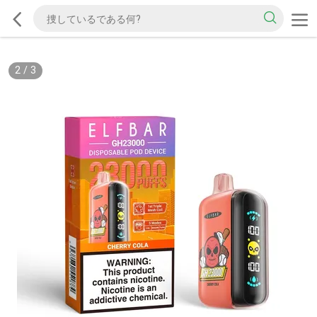
2
/
3