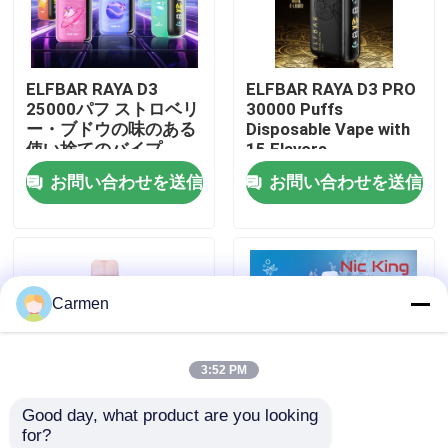
企業情報
ELFBAR RAYA D3
ELFBAR RAYA D3 PRO
25000パフ ストロベリ
30000 Puffs
会社案内
ー・ブドウの味のある
Disposable Vape with
使い捨てのバイプ
15 Flavors
お問い合わせを送信
お問い合わせを送信
品質管理
お問い合わせ
Carmen
見積依頼
3:52 PM
ボゾル・ワップ
Good day, what product are you looking 
for?
ELFBAR 蒸気
85×43×22mm 桃の氷
パーソナライズドニコ