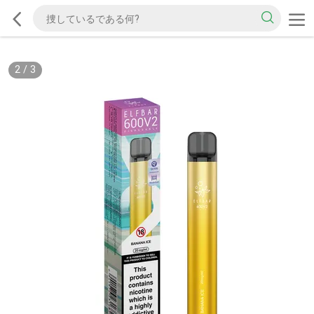
2
/
3