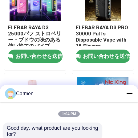
企業情報
ELFBAR RAYA D3
ELFBAR RAYA D3 PRO
25000パフ ストロベリ
30000 Puffs
会社案内
ー・ブドウの味のある
Disposable Vape with
使い捨てのバイプ
15 Flavors
お問い合わせを送信
お問い合わせを送信
品質管理
お問い合わせ
Carmen
見積依頼
1:04 PM
ボゾル・ワップ
Good day, what product are you looking 
for?
ELFBAR 蒸気
85×43×22mm 桃の氷
パーソナライズドニコ