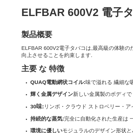
ELFBAR 600V2 電
製品概要
ELFBAR 600V2電子タバコは,最高級の
向上させることを約束します.
主要 な 特徴
QUAQ電動網状コイル
:
味で溢れる 繊細な
輝く金属デザイン
新しい金属製のボディで
味
30
:
リンボ・クラウド ストロベリー・ア
持続的な蒸気:
完全に自動化された生産は 
環境に優しい
モジュラルのデザイン形状とバ