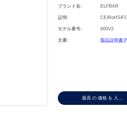
ブランド名:
ELFBAR
証明:
CE/RoHS/F
モデル番号:
600V2
文書:
製品説明書 P
最高 の 価格 を 入手