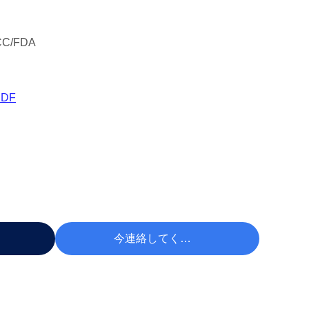
CC/FDA
DF
 する
今連絡してください