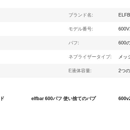
ブランド名:
ELF
モデル番号:
600V
パフ:
600
ネブライザータイプ:
メッ
E液体容量:
2つの
ッド
elfbar 600パフ 使い捨てのバプ
600