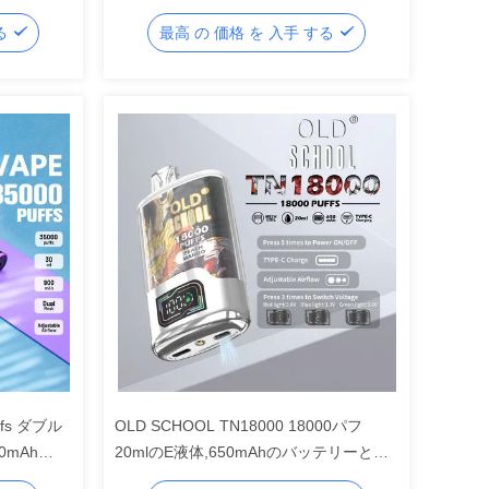
20mg ニコ塩 USB-C 充電
する
最高 の 価格 を 入手 する
uffs ダブル
OLD SCHOOL TN18000 18000パフ
0mAh
20mlのE液体,650mAhのバッテリーとメ
ッシュコイル技術