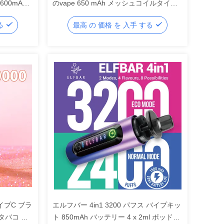
600mAh
のvape 650 mAh メッシュコイルタイプC
28種類の
12味
する
最高 の 価格 を 入手 する
タイプC ブラ
エルフバー 4in1 3200 パフス バイプキッ
タバコ 蒸
ト 850mAh バッテリー 4 x 2ml ポッド