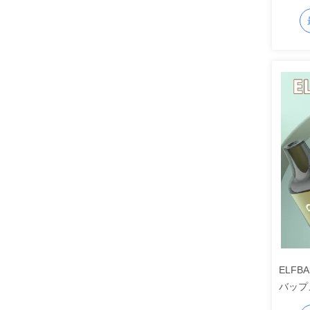
50mg
35W
カーブ
105x4
ELFB
バップ
ー 1