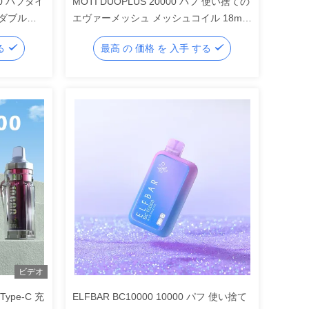
000 パフタイ
MOTI DUOPLUS 20000 パフ 使い捨ての
 ダブルメ
エヴァーメッシュ メッシュコイル 18ml
流
電子液体 普通/強い 2 モード 650mAh
する
最高 の 価格 を 入手 する
50mg/mL ニコチン
ビデオ
Type-C 充
ELFBAR BC10000 10000 パフ 使い捨て