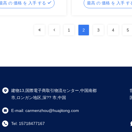
最高 の 価格 を 入手 する
最高 の 価格 を 入手 
1
2
3
4
5
建物13,国際電子商取引物流センター,中国南都
市,ロンガン地区,深?? 市,中国
E-mail:
carmenzhou@huajitong.com
Tel:
15718477167