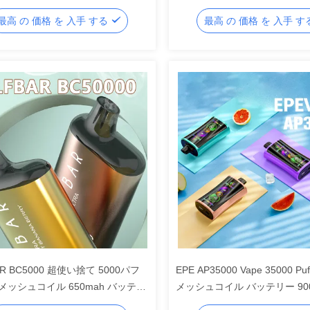
/mL ニコチン,タイプC 充電 15W-
気ペンを 10000パフ
最高 の 価格 を 入手 する
最高 の 価格 を 入手 
 電力出力,クアッド メッシュコイル,
ドスクリーン透明タンク
8x26mm 寸法
AR BC5000 超使い捨て 5000パフ
EPE AP35000 Vape 35000 P
メッシュコイル 650mah バッテリ
メッシュコイル バッテリー 90
3ml E液体 ブルーコットンキャンデ
30ml E液体容量