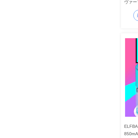
ヴァープ
スパイ
ELFB
850m