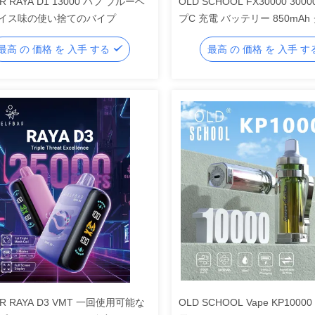
R RAYA D1 13000 パフ ブルーベ
OLD SCHOOL FX30000 30
イス味の使い捨てのバイプ
プC 充電 バッテリー 850mAh
ッシュコイル 調整可能な空気
最高 の 価格 を 入手 する
最高 の 価格 を 入手 
AR RAYA D3 VMT 一回使用可能な
OLD SCHOOL Vape KP10000 