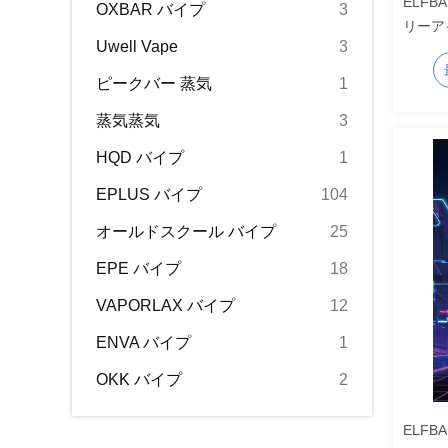
ELFBA
OXBAR バイプ
3
リーア
Uwell Vape
3
ピークバー 蒸気
1
蒸気蒸気
3
HQD バイプ
1
EPLUS バイプ
104
オールドスクール バイプ
25
EPE バイプ
18
VAPORLAX バイプ
12
ENVA バイプ
1
OKK バイプ
2
ELFB