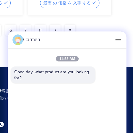
する
最高 の 価格 を 入手 する
6
7
8
Carmen
11:53 AM
Good day, what product are you looking 
for?
世界最大規模の研究開発と生産 Vozol Vape 中
国のサプライヤー