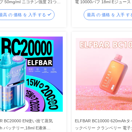
 50mg/ml ニコチン強度 21つの
電 10000パフ 18ml Eジュース 
ス
バッテリー 調節可能な空気流 
最高 の 価格 を 入手 する
最高 の 価格 を 入手 
AR BC20000 EN使い捨て蒸気
ELFBAR BC10000 620mAh
Ah バッテリー,18ml E液体
ックベリー クランベリー 電子