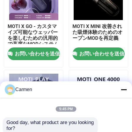
企業情報
MOTI X GO - カスタマ
MOTI X MINI 改善され
イズ可能なウェッパー
た吸煙体験のためのオ
会社案内
を楽しむための汎用的
ープンMODを再定義
で高度なMODシステム
お問い合わせを送信
お問い合わせを送信
品質管理
お問い合わせ
Carmen
見積依頼
5:45 PM
ボゾル・ワップ
Good day, what product are you looking 
for?
ELFBAR 蒸気
MOTI PLAY 電子タバコ
MOTI ONE PODS - コ