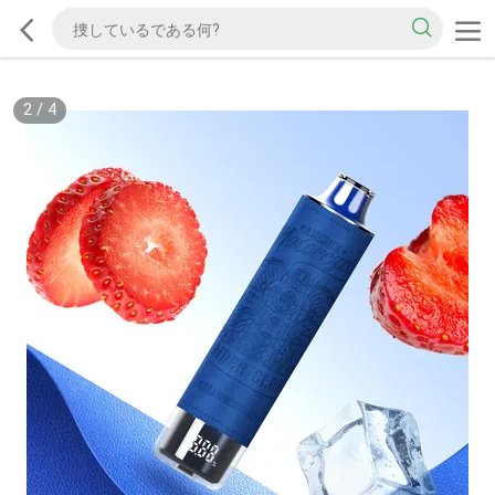
2
/
4