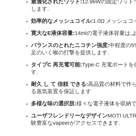
最適化されたワット:
12.96Wの固定ワット
します.
効率的なメッシュコイル:
1.0Ω メッシ
寛大なE液体容量:
14mlの電子液体容量は
バランスのとれたニコチン強度:
中程度の5%
足のいく喉の打撃を提供します.
タイプC 再充電可能:
Type-C 充電ポート
す.
耐久 し て 信頼 できる:
高品質の材料で作られ
る蒸気装置を保証します
多様な味の選択肢:
様々な電子液体を収納でき
ユーザフレンドリーなデザイン
MOTI U
験豊富なvapeerがアクセスできます.