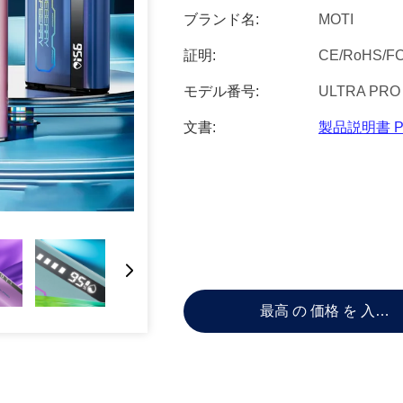
ブランド名:
MOTI
証明:
CE/RoHS/F
モデル番号:
ULTRA PRO 
文書:
製品説明書 P
最高 の 価格 を 入手