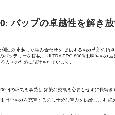
 8000: バップの卓越性を解き
す 性能と便利性の 卓越した組み合わせを 提供する蒸気革新
バッテリーを搭載し,ULTRA PRO 8000は,味や
る人々のために設計されています.
0で最大8000回の吸気を享受し,頻繁な交換を必要とせずに長
電池は 日中蒸気を充電するのに十分な電力を供給します 