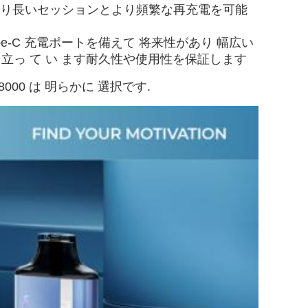
より長いセッションとより頻繁な再充電を可能
pe-C 充電ポートを備えて 将来性があり 幅広い
て 立っ て い ます耐久性や使用性を保証します
8000 は 明らかに 選択です.