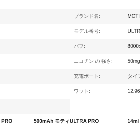
ブランド名:
MOTI
モデル番号:
ULTR
パフ:
800
ニコチン の 強さ:
50mg
充電ポート:
タイ
ワット:
12.9
 PRO
500mAh モティULTRA PRO
14m