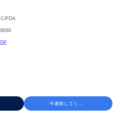
CC/FDA
8000
DF
 する
今連絡してください