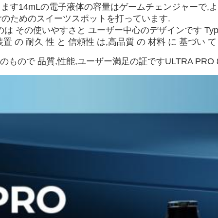
ます14mLの電子液体の容量はゲームチェンジャーで,
eerのためのスイーツスポットを打っています.
するのは その使いやすさと ユーザー中心のデザインです Ty
の 耐久 性 と 信頼性 は,高品質 の 材料 に 基づい 
以上のもので 品質,性能,ユーザー満足の証ですULTRA PRO 