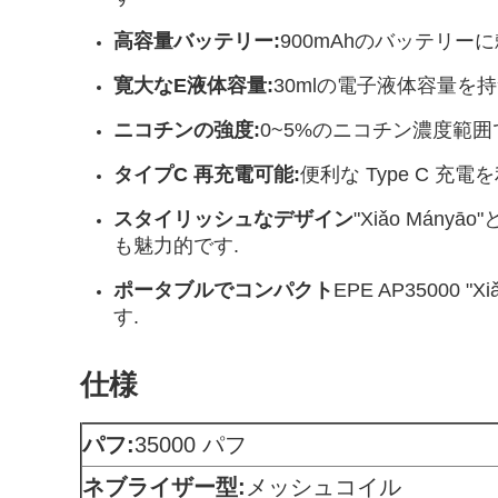
高容量バッテリー:
900mAhのバッテリ
寛大なE液体容量:
30mlの電子液体容量を持つE
ニコチンの強度:
0~5%のニコチン濃度範
タイプC 再充電可能:
便利な Type C 
スタイリッシュなデザイン
"Xiǎo Má
も魅力的です.
ポータブルでコンパクト
EPE AP3500
す.
仕様
パフ:
35000 パフ
ネブライザー型:
メッシュコイル