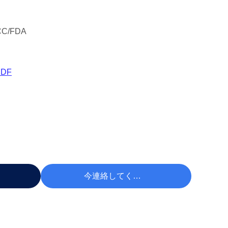
CC/FDA
DF
 する
今連絡してください