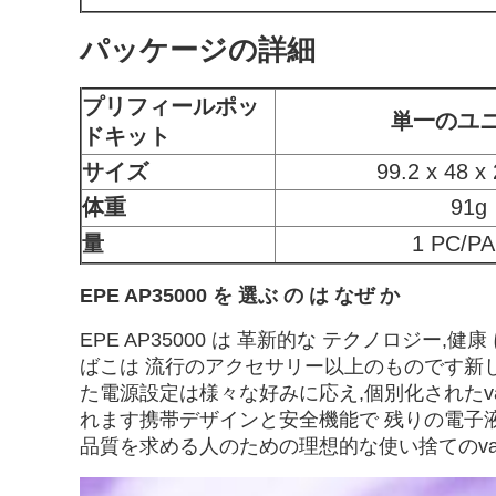
パッケージの詳細
プリフィールポッ
単一のユ
ドキット
サイズ
99.2 x 48 x
体重
91g
量
1 PC/P
EPE AP35000 を 選ぶ の は なぜ か
EPE AP35000 は 革新的な テクノロジー,健
ばこは 流行のアクセサリー以上のものです新し
た電源設定は様々な好みに応え,個別化されたva
れます携帯デザインと安全機能で 残りの電子液
品質を求める人のための理想的な使い捨てのvap