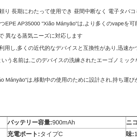
ーに頼り 長期にわたって使用でき 昼間中断なく 電子タバ
PE AP35000 "Xiǎo Mányāo"は,より多くのva
囲で 異なる蒸気ニーズに対応します
充電を利用し,多くの近代的なデバイスと互換性があり,迅速
nyāo"という名前は,このデバイスの洗練されたエーゴノミ
0 "Xiǎo Mányāo"は,移動中の使用のために設計され
バッテリー容量:
900mAh
ニ
充電ポート:
タイプC
味: