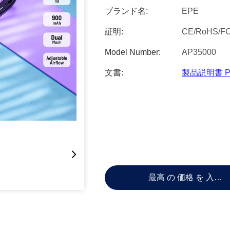
ブランド名:
EPE
証明:
CE/RoHS/F
Model Number:
AP35000
文書:
製品説明書 P
最高 の 価格 を 入手