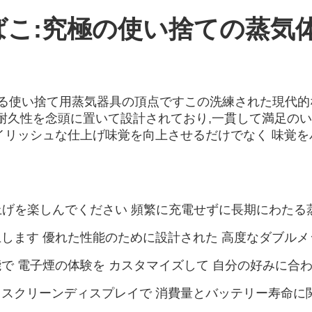
電子たばこ:究極の使い捨ての蒸気
を体現する使い捨て用蒸気器具の頂点ですこの洗練された現代
000は耐久性を念頭に置いて設計されており,一貫して満足の
イリッシュな仕上げ味覚を向上させるだけでなく 味覚
い上げを楽しんでください 頻繁に充電せずに長期にわた
します 優れた性能のために設計された 高度なダブル
で 電子煙の体験を カスタマイズして 自分の好みに合
スクリーンディスプレイで 消費量とバッテリー寿命に