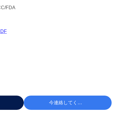
CC/FDA
DF
 する
今連絡してください