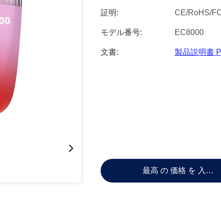
証明:
CE/RoHS/F
モデル番号:
EC8000
文書:
製品説明書 P
最高 の 価格 を 入手