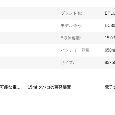
ブランド名:
EPL
モデル番号:
EC80
E液体容量:
15.0
バッテリー容量:
650m
サイズ:
83×5
タバコのベイプの使い捨て可能な電子ペン
15ml タバコの蒸発装置
電子