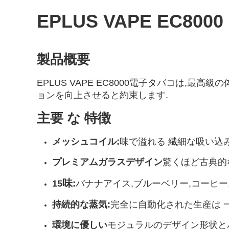
EPLUS VAPE EC80
製品概要
EPLUS VAPE EC8000電子タバコは
ョンを向上させると約束します.
主要 な 特徴
メッシュコイル
:
味で溢れる 繊細な吸い込
プレミアムガラスデザイン
驚くほど古典的
味
15
:
バナナアイス,ブルーベリー,コーヒー
持続的な蒸気:
完全に自動化された生産は 
環境に優しい
モジュラルのデザイン形状とバ