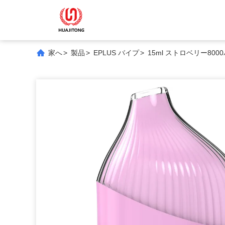
家へ
>
製品
>
EPLUS バイプ
>
15ml ストロベリー80