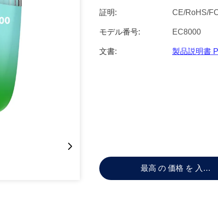
証明:
CE/RoHS/F
モデル番号:
EC8000
文書:
製品説明書 P
最高 の 価格 を 入手