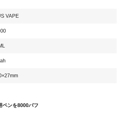
US VAPE
00
ML
ah
0×27mm
用ペンを8000パフ