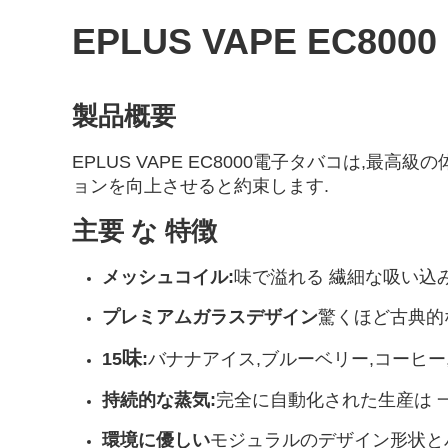
EPLUS VAPE EC80
製品概要
EPLUS VAPE EC8000電子タバコは
ョンを向上させると約束します.
主要 な 特徴
メッシュコイル
:
味で溢れる 繊細な吸い込
プレミアムガラスデザイン
驚くほど古典的
味
15
:
バナナアイス,ブルーベリー,コーヒー
持続的な蒸気:
完全に自動化された生産は 
環境に優しい
モジュラルのデザイン形状とバ