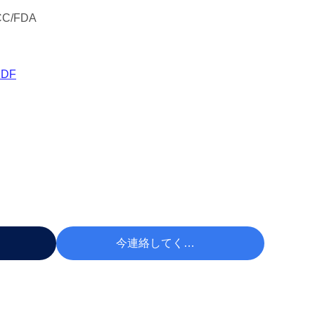
CC/FDA
DF
 する
今連絡してください