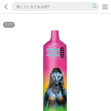
1
/
1