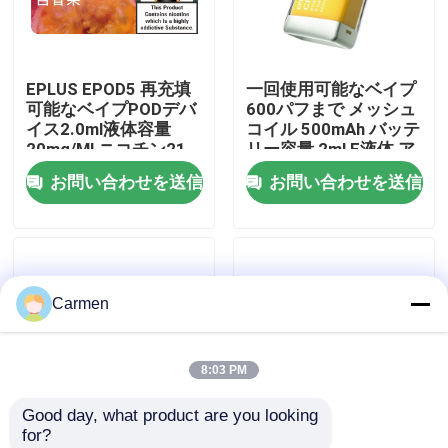
企業情報
EPLUS EPOD5 再充填
一回使用可能なベイプ
可能なベイプPODデバ
600パフまで メッシュ
会社案内
イス2.0ml液体容量
コイル 500mAh バッテ
20mg/Ml ニコチン21
リー容量 2ml E液体 ア
味のオプション
ナナス 桃 マンゴー
お問い合わせを送信
お問い合わせを送信
品質管理
お問い合わせ
Carmen
見積依頼
8:03 PM
ボゾル・ワップ
Good day, what product are you looking 
for?
ELFBAR 蒸気
一回使用可能なベイプ
一回使用可能な蒸気剤