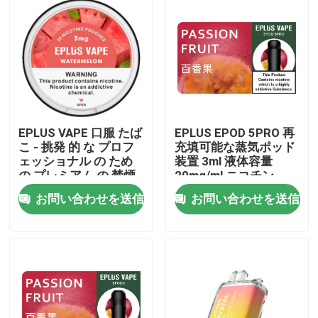
EPLUS VAPE 口服 たば
EPLUS EPOD 5PRO 再
こ - 挑発 的 な プロフ
充填可能な蒸気ポッド
ェッショナル の ため
装置 3ml 液体容量
の プレミアム の 禁煙
20mg/ml ニコチン
ソリューション
お問い合わせを送信
お問い合わせを送信
ホーム
製品
ビデオ