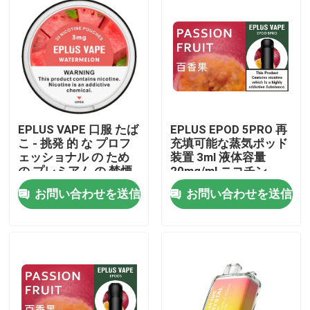
EPLUS VAPE 口服 たば
EPLUS EPOD 5PRO 再
こ - 挑発 的 な プロフ
充填可能な蒸気ポッド
ェッショナル の ため
装置 3ml 液体容量
の プレミアム の 禁煙
20mg/ml ニコチン
ソリューション
お問い合わせを送信
お問い合わせを送信
ホーム
製品
ビデオ