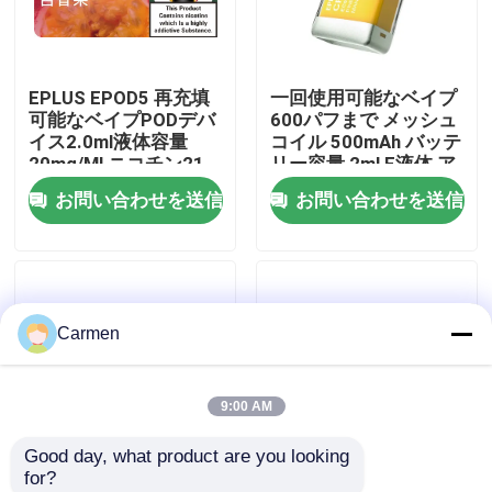
企業情報
EPLUS EPOD5 再充填
一回使用可能なベイプ
可能なベイプPODデバ
600パフまで メッシュ
会社案内
イス2.0ml液体容量
コイル 500mAh バッテ
20mg/Ml ニコチン21
リー容量 2ml E液体 ア
味のオプション
ナナス 桃 マンゴー
お問い合わせを送信
お問い合わせを送信
品質管理
お問い合わせ
Carmen
見積依頼
9:00 AM
ボゾル・ワップ
Good day, what product are you looking 
for?
ELFBAR 蒸気
一回使用可能なベイプ
一回使用可能な蒸気剤