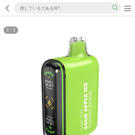
2
/
2