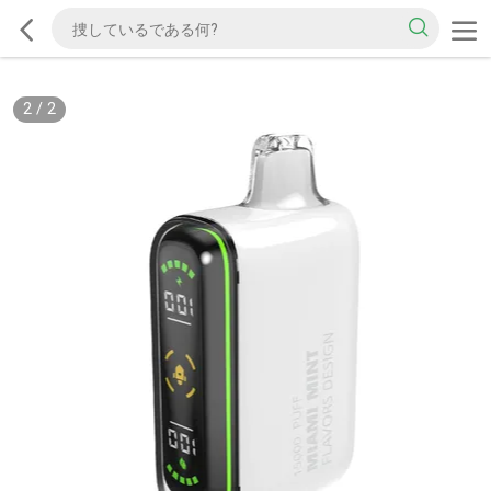
2
/
2