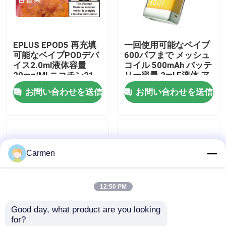
企業情報
EPLUS EPOD5 再充填
一回使用可能なベイプ
可能なベイプPODデバ
600パフまで メッシュ
会社案内
イス2.0ml液体容量
コイル 500mAh バッテ
20mg/Ml ニコチン21
リー容量 2ml E液体 ア
味のオプション
ナナス 桃 マンゴー
お問い合わせを送信
お問い合わせを送信
品質管理
お問い合わせ
Carmen
見積依頼
12:50 PM
ボゾル・ワップ
Good day, what product are you looking 
for?
ELFBAR 蒸気
一回使用可能なベイプ
一回使用可能な蒸気剤