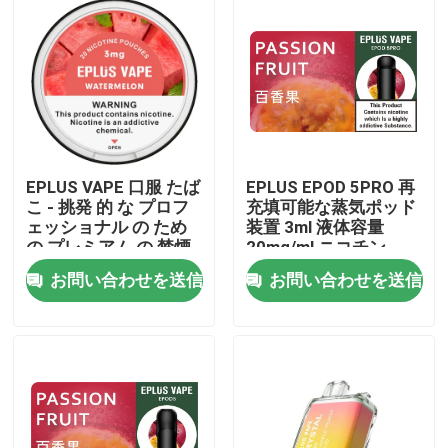
EPLUS VAPE 口服 たば
EPLUS EPOD 5PRO 再
こ - 挑発 的 な プロフ
充填可能な蒸気ポッド
ェッショナル の ため
装置 3ml 液体容量
の プレミアム の 禁煙
20mg/ml ニコチン
ソリューション
お問い合わせを送信
お問い合わせを送信
ホーム
製品
ビデオ