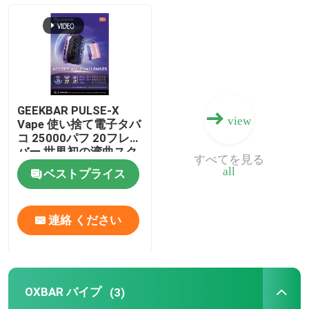
MOTI 蒸気
GEEKBAR バイアス
GEEKBAR PULSE-X
view
OXBAR バイプ
Vape 使い捨て電子タバ
コ 25000パフ 20フレー
バー 世界初の湾曲スク
すべてを見る
リーン
Uwell Vape
all
ベストプライス
蒸気蒸気
連絡 ください
HQD バイプ
OXBAR バイプ
(3)
EPLUS バイプ