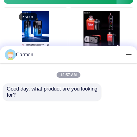
オールドスクール バイプ
EPE バイプ
VAPORLAX バイプ
OXBAR ICE NIC 35000
OXBAR MAGIC MAZE2
Carmen
パフ 使い捨て 蒸気 二
使い捨てのバイプ
重網状コイル 17味
30000パフ メッシュコ
ENVA バイプ
イル素材と20種類の味
12:57 AM
90*53*23mmサイズ
ベストプライス
ベストプライス
Good day, what product are you looking 
OKK バイプ
for?
連絡 ください
連絡 ください
多くを見て下さい