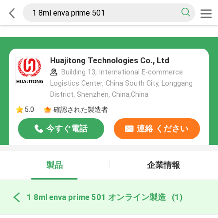
Huajitong Technologies Co., Ltd
Building 13, International E-commerce
Logistics Center, China South City, Longgang
District, Shenzhen, China,China
5.0
確認された製造者
今すぐ電話
連絡 ください
製品
企業情報
1 8ml enva prime 501 オンライン製造
(1)