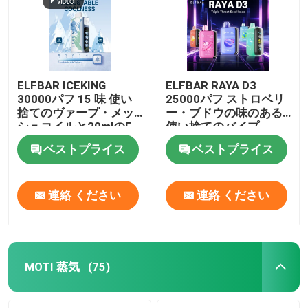
ELFBAR ICEKING
ELFBAR RAYA D3
30000パフ 15 味 使い
25000パフ ストロベリ
捨てのヴァープ・メッ
ー・ブドウの味のある
シュコイルと20mlのE
使い捨てのバイプ
液体容量
ベストプライス
ベストプライス
連絡 ください
連絡 ください
ホーム
製品
MOTI 蒸気
(75)
ビデオ