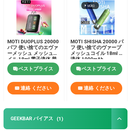
企業情報
会社案内
MOTI DUOPLUS 20000
MOTI SHISHA 20000 パ
パフ 使い捨てのエヴァ
フ 使い捨てのヴァープ
ーメッシュ メッシュコ
メッシュコイル 18ml E
品質管理
イル 18ml 電子液体 普
液体 1000mAh
通/強い 2 モード
20mg/mL ニコチンタイ
ベストプライス
ベストプライス
650mAh 50mg/mL ニコ
プC
お問い合わせ
チン
連絡 ください
連絡 ください
見積依頼
ボゾル・ワップ
GEEKBAR バイアス
(1)
ELFBAR 蒸気