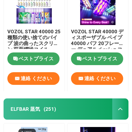
VOZOL STAR 40000 25
VOZOL STAR 40000 デ
種類の使い捨てのバイ
ィスポーザブル ベイプ
プ 波の曲ったスクリー
40000 パフ 20フレーバ
ン 双面網状コイル
ー デュアルメッシュコ
1000mAh充電電池
イル 1000mAh 充電式
ベストプライス
ベストプライス
バッテリー
連絡 ください
連絡 ください
ELFBAR 蒸気
(251)